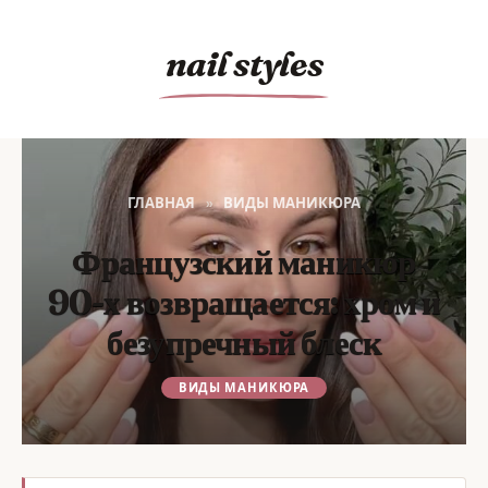
Перейти
к
nail styles
содержанию
ГЛАВНАЯ
»
ВИДЫ МАНИКЮРА
Французский маникюр
90-х возвращается: хром и
безупречный блеск
ВИДЫ МАНИКЮРА