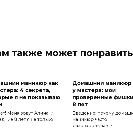
ам также может понравить
ашний маникюр как
Домашний маникюр 
стера: 4 секрета,
у мастера: мои
орые я не показываю
проверенные фишки
м
8 лет
т! Меня зовут Алина, и
Введение: почему домаш
дние 8 лет я не только
маникюр часто
разочаровывает?