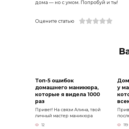
дома — но с умом. Попробуй и ты!
Оцените статью
В
Топ-5 ошибок
Дом
домашнего маникюра,
у ма
которые я видела 1000
кот
раз
все
Привет! На связи Алина, твой
Приве
личный мастер маникюра
после
12
119