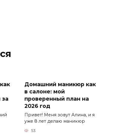
ся
как
Домашний маникюр как
в салоне: мой
 за
проверенный план на
2026 год
ний
Привет! Меня зовут Алина, и я
уже 8 лет делаю маникюр
53