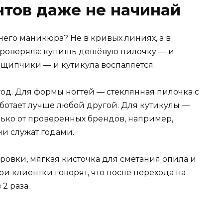
нтов даже не начинай
его маникюра? Не в кривых линиях, а в
проверяла: купишь дешёвую пилочку — и
е щипчики — и кутикула воспаляется.
год. Для формы ногтей — стеклянная пилочка с
работает лучше любой другой. Для кутикулы —
ько от проверенных брендов, например,
они служат годами.
ровки, мягкая кисточка для сметания опила и
ои клиентки говорят, что после перехода на
2 раза.