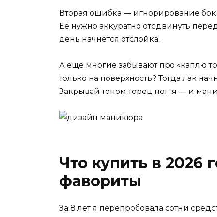
Вторая ошибка — игнорирование боко
Её нужно аккуратно отодвинуть перед 
день начнётся отслойка.
А ещё многие забывают про «каплю то
только на поверхность? Тогда лак нач
Закрывай тоном торец ногтя — и мани
Что купить в 2026 
фавориты
За 8 лет я перепробовала сотни средст