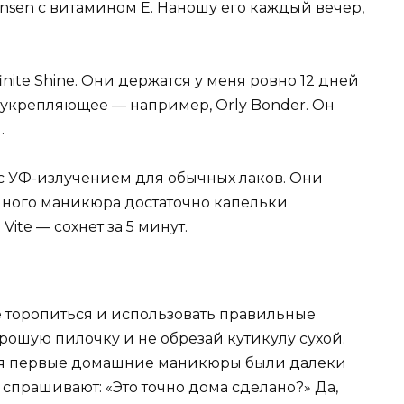
ansen с витамином Е. Наношу его каждый вечер,
nite Shine. Они держатся у меня ровно 12 дней
 укрепляющее — например, Orly Bonder. Он
.
 с УФ-излучением для обычных лаков. Они
ычного маникюра достаточно капельки
ite — сохнет за 5 минут.
е торопиться и использовать правильные
орошую пилочку и не обрезай кутикулу сухой.
еня первые домашние маникюры были далеки
 спрашивают: «Это точно дома сделано?» Да,