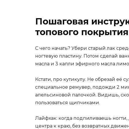
Пошаговая инструк
топового покрытия
С чего начать? Убери старый лак сре
ногтевую пластину. Потом сделай ванн
масла и 3 капли эфирного масла лимон
Кстати, про кутикулу. Не обрезай её 
специальное ремувер, подожди 2 мин
апельсиновой палочкой. Видишь, ско
пользоваться щипчиками.
Лайфхак: когда подпиливаешь ногти, 
центра к краю, без возвратных движен