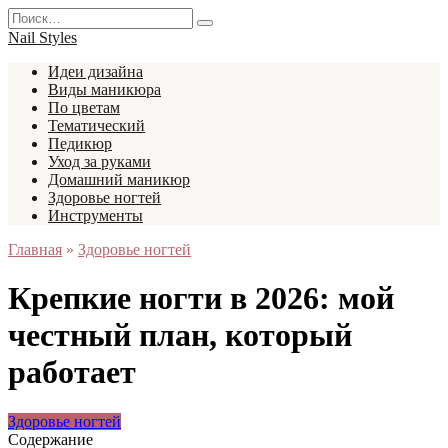
Перейти
Search
к
for:
Nail Styles
содержанию
Идеи дизайна
Виды маникюра
По цветам
Тематический
Педикюр
Уход за руками
Домашний маникюр
Здоровье ногтей
Инструменты
Главная
»
Здоровье ногтей
Крепкие ногти в 2026: мой
честный план, который
работает
Здоровье ногтей
Содержание