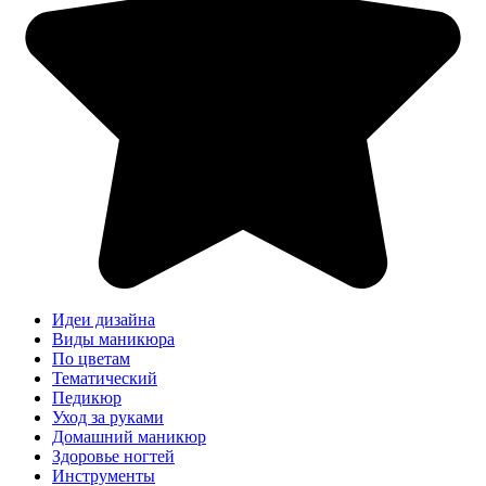
Идеи дизайна
Виды маникюра
По цветам
Тематический
Педикюр
Уход за руками
Домашний маникюр
Здоровье ногтей
Инструменты