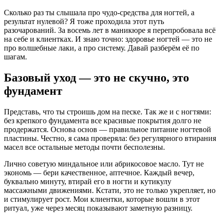
Сколько раз ты слышала про чудо-средства для ногтей, а
результат нулевой? Я тоже проходила этот путь
разочарований. За восемь лет в маникюре я перепробовала всё
на себе и клиентках. И знаю точно: здоровье ногтей — это не
про волшебные лаки, а про систему. Давай разберём её по
шагам.
Базовый уход — это не скучно, это
фундамент
Представь, что ты строишь дом на песке. Так же и с ногтями:
без крепкого фундамента все красивые покрытия долго не
продержатся. Основа основ — правильное питание ногтевой
пластины. Честно, я сама проверяла: без регулярного втирания
масел все остальные методы почти бесполезны.
Лично советую миндальное или абрикосовое масло. Тут не
экономь — бери качественное, аптечное. Каждый вечер,
буквально минуту, втирай его в ногти и кутикулу
массажными движениями. Кстати, это не только укрепляет, но
и стимулирует рост. Мои клиентки, которые вошли в этот
ритуал, уже через месяц показывают заметную разницу.