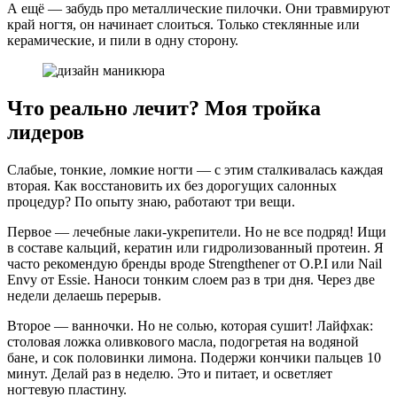
А ещё — забудь про металлические пилочки. Они травмируют
край ногтя, он начинает слоиться. Только стеклянные или
керамические, и пили в одну сторону.
Что реально лечит? Моя тройка
лидеров
Слабые, тонкие, ломкие ногти — с этим сталкивалась каждая
вторая. Как восстановить их без дорогущих салонных
процедур? По опыту знаю, работают три вещи.
Первое — лечебные лаки-укрепители. Но не все подряд! Ищи
в составе кальций, кератин или гидролизованный протеин. Я
часто рекомендую бренды вроде Strengthener от O.P.I или Nail
Envy от Essie. Наноси тонким слоем раз в три дня. Через две
недели делаешь перерыв.
Второе — ванночки. Но не солью, которая сушит! Лайфхак:
столовая ложка оливкового масла, подогретая на водяной
бане, и сок половинки лимона. Подержи кончики пальцев 10
минут. Делай раз в неделю. Это и питает, и осветляет
ногтевую пластину.