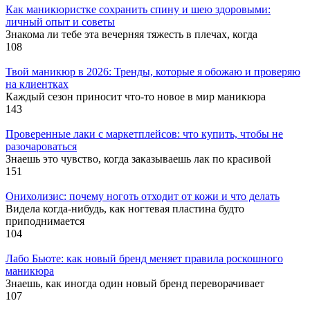
Как маникюристке сохранить спину и шею здоровыми:
личный опыт и советы
Знакома ли тебе эта вечерняя тяжесть в плечах, когда
108
Твой маникюр в 2026: Тренды, которые я обожаю и проверяю
на клиентках
Каждый сезон приносит что-то новое в мир маникюра
143
Проверенные лаки с маркетплейсов: что купить, чтобы не
разочароваться
Знаешь это чувство, когда заказываешь лак по красивой
151
Онихолизис: почему ноготь отходит от кожи и что делать
Видела когда-нибудь, как ногтевая пластина будто
приподнимается
104
Лабо Бьюте: как новый бренд меняет правила роскошного
маникюра
Знаешь, как иногда один новый бренд переворачивает
107