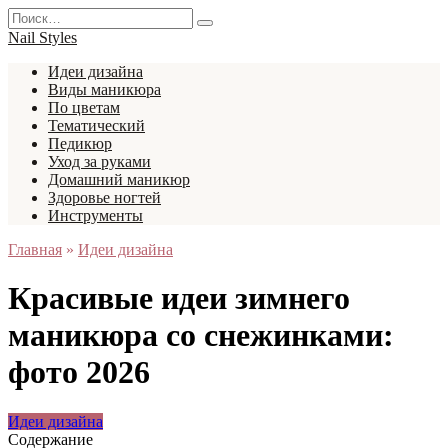
Перейти
Search
к
for:
Nail Styles
содержанию
Идеи дизайна
Виды маникюра
По цветам
Тематический
Педикюр
Уход за руками
Домашний маникюр
Здоровье ногтей
Инструменты
Главная
»
Идеи дизайна
Красивые идеи зимнего
маникюра со снежинками:
фото 2026
Идеи дизайна
Содержание