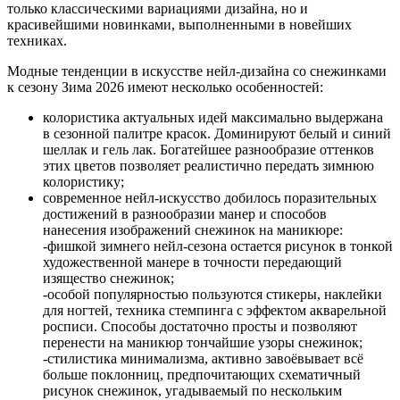
только классическими вариациями дизайна, но и
красивейшими новинками, выполненными в новейших
техниках.
Модные тенденции в искусстве нейл-дизайна со снежинками
к сезону Зима 2026 имеют несколько особенностей:
колористика актуальных идей максимально выдержана
в сезонной палитре красок. Доминируют белый и синий
шеллак и гель лак. Богатейшее разнообразие оттенков
этих цветов позволяет реалистично передать зимнюю
колористику;
современное нейл-искусство добилось поразительных
достижений в разнообразии манер и способов
нанесения изображений снежинок на маникюре:
-фишкой зимнего нейл-сезона остается рисунок в тонкой
художественной манере в точности передающий
изящество снежинок;
-особой популярностью пользуются стикеры, наклейки
для ногтей, техника стемпинга с эффектом акварельной
росписи. Способы достаточно просты и позволяют
перенести на маникюр тончайшие узоры снежинок;
-стилистика минимализма, активно завоёвывает всё
больше поклонниц, предпочитающих схематичный
рисунок снежинок, угадываемый по нескольким