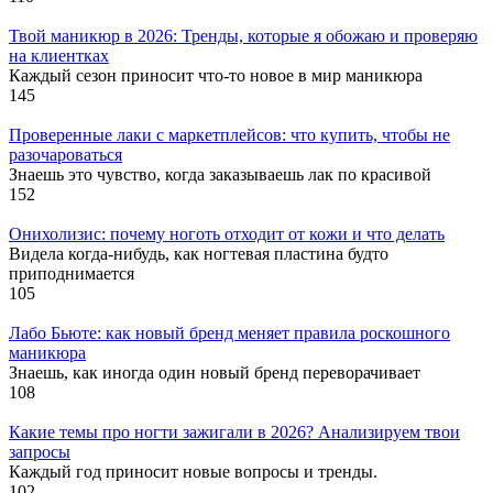
Твой маникюр в 2026: Тренды, которые я обожаю и проверяю
на клиентках
Каждый сезон приносит что-то новое в мир маникюра
145
Проверенные лаки с маркетплейсов: что купить, чтобы не
разочароваться
Знаешь это чувство, когда заказываешь лак по красивой
152
Онихолизис: почему ноготь отходит от кожи и что делать
Видела когда-нибудь, как ногтевая пластина будто
приподнимается
105
Лабо Бьюте: как новый бренд меняет правила роскошного
маникюра
Знаешь, как иногда один новый бренд переворачивает
108
Какие темы про ногти зажигали в 2026? Анализируем твои
запросы
Каждый год приносит новые вопросы и тренды.
102