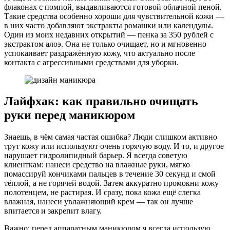
флаконах с помпой, выдавливаются готовой облачной пеной.
Такие средства особенно хороши для чувствительной кожи —
в них часто добавляют экстракты ромашки или календулы.
Один из моих недавних открытий — пенка за 350 рублей с
экстрактом алоэ. Она не только очищает, но и мгновенно
успокаивает раздражённую кожу, что актуально после
контакта с агрессивными средствами для уборки.
Лайфхак: как правильно очищать
руки перед маникюром
Знаешь, в чём самая частая ошибка? Люди слишком активно
трут кожу или используют очень горячую воду. И то, и другое
нарушает гидролипидный барьер. Я всегда советую
клиенткам: нанеси средство на влажные руки, мягко
помассируй кончиками пальцев в течение 30 секунд и смой
тёплой, а не горячей водой. Затем аккуратно промокни кожу
полотенцем, не растирая. И сразу, пока кожа ещё слегка
влажная, нанеси увлажняющий крем — так он лучше
впитается и закрепит влагу.
Важно: перед аппаратным маникюром я всегда использую