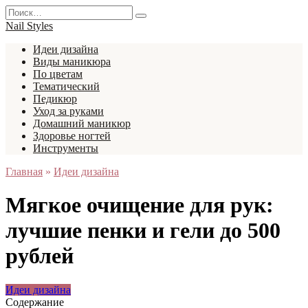
Перейти
Search
к
for:
Nail Styles
содержанию
Идеи дизайна
Виды маникюра
По цветам
Тематический
Педикюр
Уход за руками
Домашний маникюр
Здоровье ногтей
Инструменты
Главная
»
Идеи дизайна
Мягкое очищение для рук:
лучшие пенки и гели до 500
рублей
Идеи дизайна
Содержание