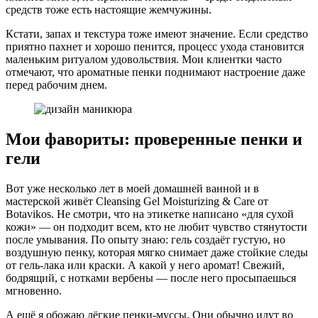
средств тоже есть настоящие жемчужины.
Кстати, запах и текстура тоже имеют значение. Если средство
приятно пахнет и хорошо пенится, процесс ухода становится
маленьким ритуалом удовольствия. Мои клиентки часто
отмечают, что ароматные пенки поднимают настроение даже
перед рабочим днем.
Мои фавориты: проверенные пенки и
гели
Вот уже несколько лет в моей домашней ванной и в
мастерской живёт Cleansing Gel Moisturizing & Care от
Botavikos. Не смотри, что на этикетке написано «для сухой
кожи» — он подходит всем, кто не любит чувство стянутости
после умывания. По опыту знаю: гель создаёт густую, но
воздушную пенку, которая мягко снимает даже стойкие следы
от гель-лака или краски. А какой у него аромат! Свежий,
бодрящий, с нотками вербены — после него просыпаешься
мгновенно.
А ещё я обожаю лёгкие пенки-муссы. Они обычно идут во