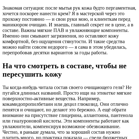
Знакомая ситуация: после мытья рук кожа будто пергаментная,
хочется поскорее нанести крем? Я в мастерской через это
прохожу постоянно — и свои руки мою, и клиенткам перед
маникюром очищаю. И знаешь, главный секрет не в цене, а в
составе. Важны мягкие ПАВ и увлажняющие компоненты.
Именно они смывают загрязнения, но оставляют кожу
комфортной, без ощущения стянутости. И такие средства
можно найти совсем недорого — я сама в этом убедилась,
перепробовав десятки вариантов за годы работы.
На что смотреть в составе, чтобы не
пересушить кожу
Ты когда-нибудь читала состав своего очищающего геля? Не
пугайся длинных названий. Просто ищи на этикетке мягкие
поверхностно-активные вещества. Например,
кокамидопропилбетаин или децил глюкозид. Они отлично
пенятся и очищают, но делают это бережно. А ещё обрати
внимание на присутствие глицерина, аллантоина, пантенола
или гиалуроновой кислоты. Эти компоненты работают как
увлажнители, компенсируя возможное обезвоживание.
Честно, я раньше думала, что за хороший состав нужно
платить много, но практика показала — среди бюджетных