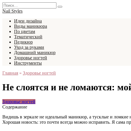
Перейти
Search
к
for:
Nail Styles
содержанию
Идеи дизайна
Виды маникюра
По цветам
Тематический
Педикюр
Уход за руками
Домашний маникюр
Здоровье ногтей
Инструменты
Главная
»
Здоровье ногтей
Не слоятся и не ломаются: мой
Здоровье ногтей
Содержание
Видишь в зеркале не идеальный маникюр, а тусклые и ломкие но
Хорошая новость: это почти всегда можно исправить. Я сама про