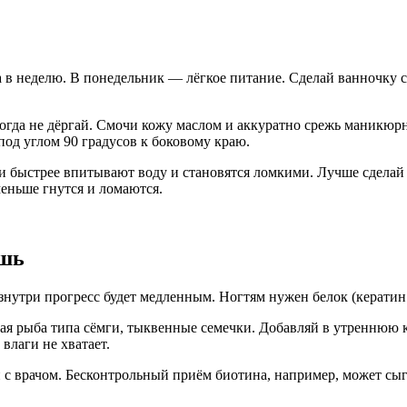
в неделю. В понедельник — лёгкое питание. Сделай ванночку с т
гда не дёргай. Смочи кожу маслом и аккуратно срежь маникюр
под углом 90 градусов к боковому краю.
и быстрее впитывают воду и становятся ломкими. Лучше сделай 
еньше гнутся и ломаются.
ешь
знутри прогресс будет медленным. Ногтям нужен белок (кератин 
ная рыба типа сёмги, тыквенные семечки. Добавляй в утреннюю 
влаги не хватает.
 врачом. Бесконтрольный приём биотина, например, может сыгр