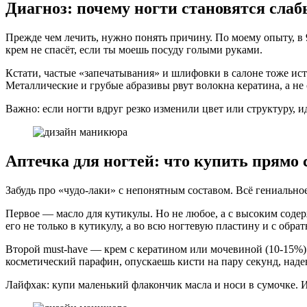
Диагноз: почему ногти становятся сла
Прежде чем лечить, нужно понять причину. По моему опыту, в
крем не спасёт, если ты моешь посуду голыми руками.
Кстати, частые «запечатывания» и шлифовки в салоне тоже ис
Металлические и грубые абразивы рвут волокна кератина, а не
Важно: если ногти вдруг резко изменили цвет или структуру, 
Аптечка для ногтей: что купить прямо 
Забудь про «чудо-лаки» с непонятным составом. Всё гениальное
Первое — масло для кутикулы. Но не любое, а с высоким соде
его не только в кутикулу, а во всю ногтевую пластину и с обра
Второй must-have — крем с кератином или мочевиной (10-15%)
косметический парафин, опускаешь кисти на пару секунд, наде
Лайфхак: купи маленький флакончик масла и носи в сумочке. И