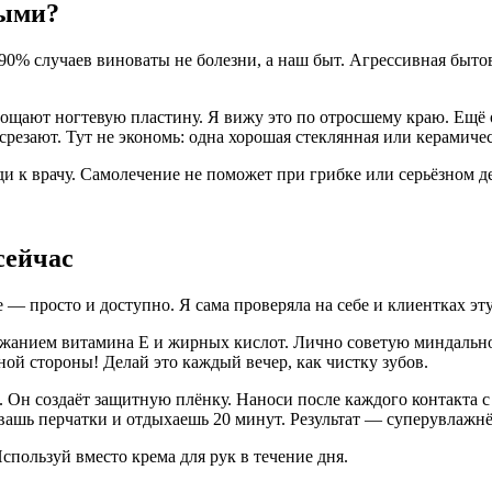
быми?
 90% случаев виноваты не болезни, а наш быт. Агрессивная быт
тощают ногтевую пластину. Я вижу это по отросшему краю. Ещё 
 срезают. Тут не экономь: одна хорошая стеклянная или керамиче
иди к врачу. Самолечение не поможет при грибке или серьёзном 
сейчас
 — просто и доступно. Я сама проверяла на себе и клиентках эту
ржанием витамина Е и жирных кислот. Лично советую миндально
тной стороны! Делай это каждый вечер, как чистку зубов.
. Он создаёт защитную плёнку. Наноси после каждого контакта 
вашь перчатки и отдыхаешь 20 минут. Результат — суперувлажнё
спользуй вместо крема для рук в течение дня.