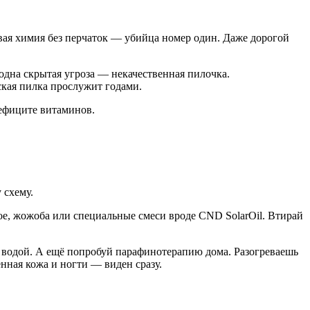
овая химия без перчаток — убийца номер один. Даже дорогой
одна скрытая угроза — некачественная пилочка.
ская пилка прослужит годами.
дефиците витаминов.
 схему.
е, жожоба или специальные смеси вроде CND SolarOil. Втирай
с водой. А ещё попробуй парафинотерапию дома. Разогреваешь
нная кожа и ногти — виден сразу.