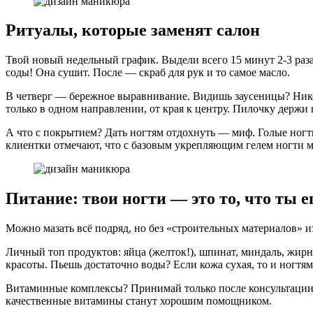
Ритуалы, которые заменят салон
Твой новый недельный график. Выдели всего 15 минут 2-3 раза 
соды! Она сушит. После — скраб для рук и то самое масло.
В четверг — бережное выравнивание. Видишь заусеницы? Нико
только в одном направлении, от края к центру. Пилочку держи 
А что с покрытием? Дать ногтям отдохнуть — миф. Голые ногт
клиентки отмечают, что с базовым укрепляющим гелем ногти м
Питание: твои ногти — это то, что ты 
Можно мазать всё подряд, но без «строительных материалов» и
Личный топ продуктов: яйца (желток!), шпинат, миндаль, жир
красоты. Пьешь достаточно воды? Если кожа сухая, то и ногтям 
Витаминные комплексы? Принимай только после консультации с
качественные витамины станут хорошим помощником.