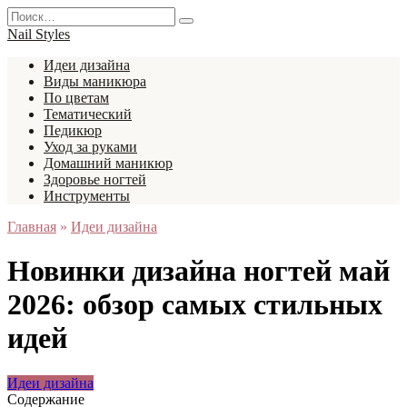
Перейти
Search
к
for:
Nail Styles
содержанию
Идеи дизайна
Виды маникюра
По цветам
Тематический
Педикюр
Уход за руками
Домашний маникюр
Здоровье ногтей
Инструменты
Главная
»
Идеи дизайна
Новинки дизайна ногтей май
2026: обзор самых стильных
идей
Идеи дизайна
Содержание