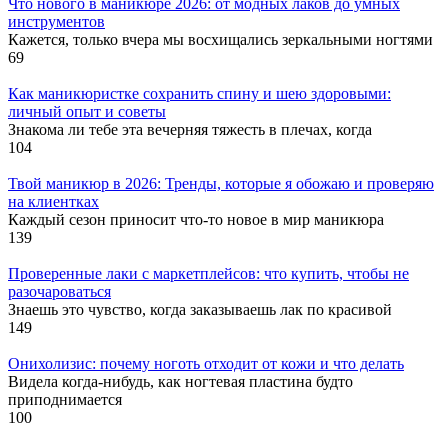
Что нового в маникюре 2026: от модных лаков до умных
инструментов
Кажется, только вчера мы восхищались зеркальными ногтями
69
Как маникюристке сохранить спину и шею здоровыми:
личный опыт и советы
Знакома ли тебе эта вечерняя тяжесть в плечах, когда
104
Твой маникюр в 2026: Тренды, которые я обожаю и проверяю
на клиентках
Каждый сезон приносит что-то новое в мир маникюра
139
Проверенные лаки с маркетплейсов: что купить, чтобы не
разочароваться
Знаешь это чувство, когда заказываешь лак по красивой
149
Онихолизис: почему ноготь отходит от кожи и что делать
Видела когда-нибудь, как ногтевая пластина будто
приподнимается
100