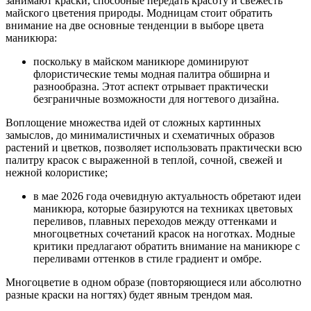
занимают краски, способные передать красоту и свежесть
майского цветения природы. Модницам стоит обратить
внимание на две основные тенденции в выборе цвета
маникюра:
поскольку в майском маникюре доминируют
флористические темы модная палитра обширна и
разнообразна. Этот аспект отрывает практически
безграничные возможности для ногтевого дизайна.
Воплощение множества идей от сложных картинных
замыслов, до минималистичных и схематичных образов
растений и цветков, позволяет использовать практически всю
палитру красок с выраженной в теплой, сочной, свежей и
нежной колористике;
в мае 2026 года очевидную актуальность обретают идеи
маникюра, которые базируются на техниках цветовых
переливов, плавных переходов между оттенками и
многоцветных сочетаний красок на ноготках. Модные
критики предлагают обратить внимание на маникюре с
переливами оттенков в стиле градиент и омбре.
Многоцветие в одном образе (повторяющиеся или абсолютно
разные краски на ногтях) будет явным трендом мая.