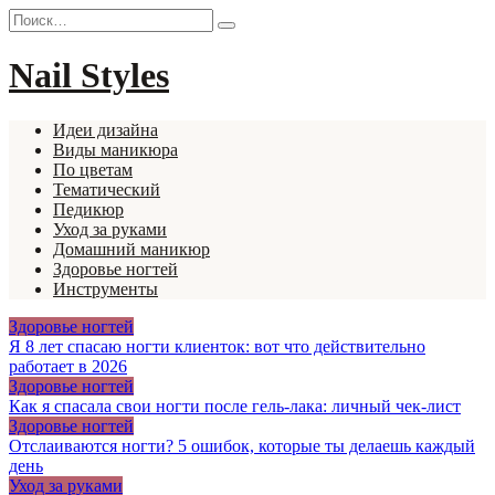
Перейти
Search
к
for:
содержанию
Nail Styles
Идеи дизайна
Виды маникюра
По цветам
Тематический
Педикюр
Уход за руками
Домашний маникюр
Здоровье ногтей
Инструменты
Здоровье ногтей
Я 8 лет спасаю ногти клиенток: вот что действительно
работает в 2026
Здоровье ногтей
Как я спасала свои ногти после гель-лака: личный чек-лист
Здоровье ногтей
Отслаиваются ногти? 5 ошибок, которые ты делаешь каждый
день
Уход за руками