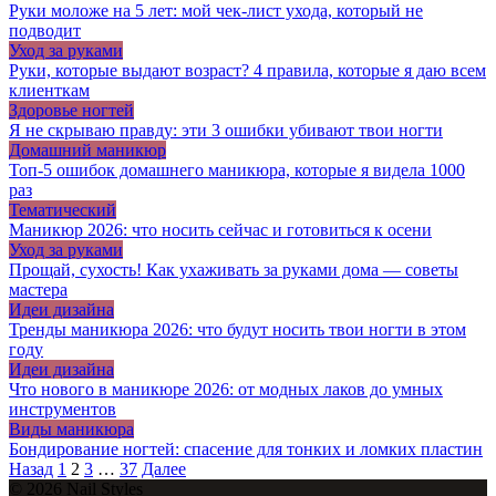
Руки моложе на 5 лет: мой чек-лист ухода, который не
подводит
Уход за руками
Руки, которые выдают возраст? 4 правила, которые я даю всем
клиенткам
Здоровье ногтей
Я не скрываю правду: эти 3 ошибки убивают твои ногти
Домашний маникюр
Топ-5 ошибок домашнего маникюра, которые я видела 1000
раз
Тематический
Маникюр 2026: что носить сейчас и готовиться к осени
Уход за руками
Прощай, сухость! Как ухаживать за руками дома — советы
мастера
Идеи дизайна
Тренды маникюра 2026: что будут носить твои ногти в этом
году
Идеи дизайна
Что нового в маникюре 2026: от модных лаков до умных
инструментов
Виды маникюра
Бондирование ногтей: спасение для тонких и ломких пластин
Пагинация
Назад
1
2
3
…
37
Далее
записей
© 2026 Nail Styles