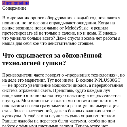
Идеи дизайна
Содержание
В мире маникюрного оборудования каждый год появляются
новинки, но не все они оправдывают ожидания. Когда на
рынке возникла новая лампа от MelodySusie, я решила
протестировать её не только в салоне, но и дома. И знаешь,
что удивило больше всего? Даже спустя восемь лет работы я
нашла для себя кое-что действительно стоящее.
Что скрывается за обновлённой
технологией сушки?
Производители часто говорят о «прорывных технологиях», но
на деле это маркетинг. Тут всё иначе. В основе P-PLUS30GT
— не просто увеличение мощности диодов, а переработанная
система отражения света. Представь, будто каждый луч
направляется точно на ногтевую пластину, а не рассеивается
впустую. Мои клиентки с толстыми ногтями или плотным
покрытием из геля сразу заметили разницу: полимеризация
стала более качественной, даже в боковых валиках и зоне
кутикулы. А ещё лампа научилась умно управлять теплом.
Раньше жалобы на перегрев были частыми, особенно при
работе с тёмными плотными гелями. Теперь этого нет.