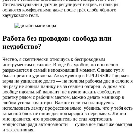
Интеллектуальный датчик регулирует нагрев, и пальцы
остаются комфортными даже после трёх слоёв чёрного
каучукового геля.
Работа без проводов: свобода или
неудобство?
Честно, я скептически отношусь к беспроводным
инструментам в салоне. Вроде бы удобно, но они вечно
разряжаются в самый неподходящий момент. Однако тут я
была приятно удивлена. Аккумулятор в P-PLUS30GT держит
заряд на удивление долго — на полном рабочем дне в салоне я
ни разу не ловила панику из-за севшей батареи. А дома это
вообще идеальный вариант: не нужно искать свободную
розетку рядом с рабочим местом, можно делать маникюр в
любом уголке квартиры. Важно: если ты планируешь
использовать лампу профессионально, убедись, что у тебя есть
запасной блок питания для подзарядки в перерывах. Лично
мне нравится, что производитель не стал жертвовать
мощностью ради автономности — сушка всё такая же быстрая
и эффективная.