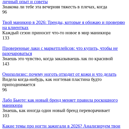
личный опыт и советы
Знакома ли тебе эта вечерняя тяжесть в плечах, когда
96
Твой маникюр в 2026: Тренды, которые я обожаю и проверяю
на клиентках
Каждый сезон приносит что-то новое в мир маникюра
133
Проверенные лаки с маркетплейсов: что купить, чтобы не
разочароваться
Знаешь это чувство, когда заказываешь лак по красивой
143
Онихолизис: почему ноготь отходит от кожи и что делать
Видела когда-нибудь, как ногтевая пластина будто
приподнимается
96
Лабо Бьюте: как новый бренд меняет правила роскошного
маникюра
Знаешь, как иногда один новый бренд переворачивает
103
Какие темы про ногти зажигали в 2026? Анализируем твои