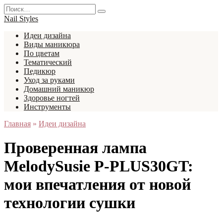
Перейти
Search
к
for:
Nail Styles
содержанию
Идеи дизайна
Виды маникюра
По цветам
Тематический
Педикюр
Уход за руками
Домашний маникюр
Здоровье ногтей
Инструменты
Главная
»
Идеи дизайна
Проверенная лампа
MelodySusie P-PLUS30GT:
мои впечатления от новой
технологии сушки