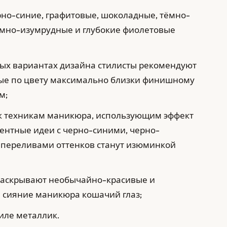
но-синие, графитовые, шоколадные, тёмно-
ёмно-изумрудные и глубокие фиолетовые
шных вариантах дизайна стилисты рекомендуют
рые по цвету максимально близки финишному
м;
 к техникам маникюра, использующим эффект
иентные идеи с черно-синими, черно-
переливами оттенков станут изюминкой
раскрывают необычайно-красивые и
и сияние маникюра кошачий глаз;
тиле металлик.