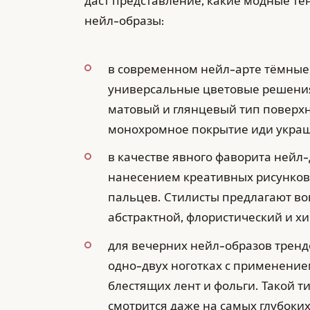
даст представление, какие модные т
нейл-образы:
в современном нейл-арте тёмные
универсальные цветовые решени
матовый и глянцевый тип поверхно
монохромное покрытие иди украш
в качестве явного фаворита нейл
нанесением креативных рисунков 
пальцев. Стилисты предлагают во
абстрактной, флористический и х
для вечерних нейл-образов трен
одно-двух ноготках с применением
блестящих лент и фольги. Такой 
смотрится даже на самых глубоких