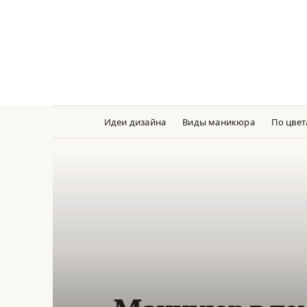
Перейти
к
содержанию
Идеи дизайна
Виды маникюра
По цве