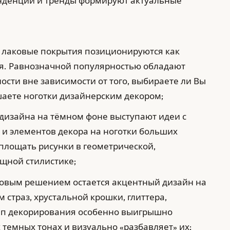
енденции и тренды формируют актуальные
 лаковые покрытия позиционируются как
я. Равнозначной популярностью обладают
сти вне зависимости от того, выбираете ли Вы
аете ноготки дизайнерским декором;
-дизайна на тёмном фоне выступают идеи с
и элементов декора на ноготки больших
площать рисунки в геометрической,
ищной стилистике;
довым решением остается акцентный дизайн на
 страз, хрустальной крошки, глиттера,
тип декорирования особенно выигрышно
 темных тонах и визуально «разбавляет» их;