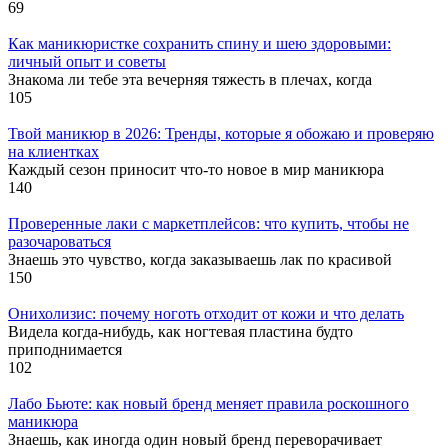
69
Как маникюристке сохранить спину и шею здоровыми:
личный опыт и советы
Знакома ли тебе эта вечерняя тяжесть в плечах, когда
105
Твой маникюр в 2026: Тренды, которые я обожаю и проверяю
на клиентках
Каждый сезон приносит что-то новое в мир маникюра
140
Проверенные лаки с маркетплейсов: что купить, чтобы не
разочароваться
Знаешь это чувство, когда заказываешь лак по красивой
150
Онихолизис: почему ноготь отходит от кожи и что делать
Видела когда-нибудь, как ногтевая пластина будто
приподнимается
102
Лабо Бьюте: как новый бренд меняет правила роскошного
маникюра
Знаешь, как иногда один новый бренд переворачивает