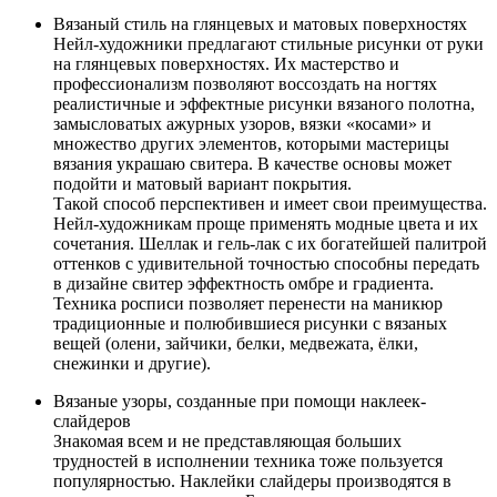
Вязаный стиль на глянцевых и матовых поверхностях
Нейл-художники предлагают стильные рисунки от руки
на глянцевых поверхностях. Их мастерство и
профессионализм позволяют воссоздать на ногтях
реалистичные и эффектные рисунки вязаного полотна,
замысловатых ажурных узоров, вязки «косами» и
множество других элементов, которыми мастерицы
вязания украшаю свитера. В качестве основы может
подойти и матовый вариант покрытия.
Такой способ перспективен и имеет свои преимущества.
Нейл-художникам проще применять модные цвета и их
сочетания. Шеллак и гель-лак с их богатейшей палитрой
оттенков с удивительной точностью способны передать
в дизайне свитер эффектность омбре и градиента.
Техника росписи позволяет перенести на маникюр
традиционные и полюбившиеся рисунки с вязаных
вещей (олени, зайчики, белки, медвежата, ёлки,
снежинки и другие).
Вязаные узоры, созданные при помощи наклеек-
слайдеров
Знакомая всем и не представляющая больших
трудностей в исполнении техника тоже пользуется
популярностью. Наклейки слайдеры производятся в