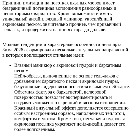
Принцип имитации на ноготках вязаных узоров имеет
безграничный потенциал воплощения разнообразных и
неповторимых вариантов. Кроме возможности иметь
уникальный дизайн, вязаный маникюр, укреплённый
акриловым песком, значительно прочнее, чем привычный
гель лак, и продержится на ногтях гораздо дольше.
Модные тенденции и характерные особенности нейл-арта
Зима 2026 сформировали несколько актуальных направлений,
в которых воплощаются стильные идеи:
Вязаный маникюр с акриловой пудрой и бархатным
песком
Нейл-образы, выполненные на основе гель-лаков с
добавлением бархатного песка и акриловой пудры, –
безусловные лидеры вязаного стиля в зимнем нейл-арте.
Объемная фактура с бархатистой, велюровой
поверхностью позволяет экспериментировать и
создавать множество вариаций в вязаном исполнении.
Красивый визуальный эффект дополняется совершенно
особым настроением образов, наполненных теплотой,
комфортом и уютом. Кроме того, песчаная и пудровая
акриловая посыпка укрепляет нейл-дизайн, делает его
более долговечным.