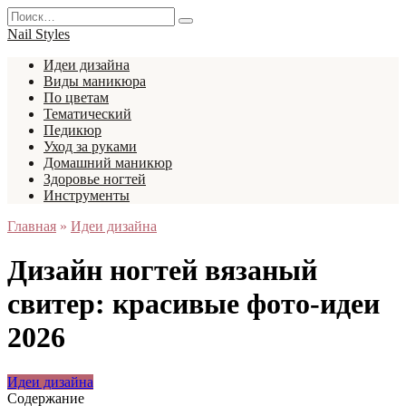
Перейти
Search
к
for:
Nail Styles
содержанию
Идеи дизайна
Виды маникюра
По цветам
Тематический
Педикюр
Уход за руками
Домашний маникюр
Здоровье ногтей
Инструменты
Главная
»
Идеи дизайна
Дизайн ногтей вязаный
свитер: красивые фото-идеи
2026
Идеи дизайна
Содержание