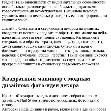
градиента. В зависимости от индивидуальных особенностей
ногтей, такое цветовое решение обладает прекрасными
корректирующими возможностями. Визуально помогут
удлинить ногти и несколько расширить, если от природы они
слишком узкие.
Дизайн с блестящим и сверкающим декором на длинных
квадратных ноготках предлагает обратить внимание на нейл-
идею имитировать ювелирные украшения. Размещенные
специальным образом стразы, камни, бусины, скотч-ленты,
хрустальная крошка, камифибуки, бульонки и идеи с
блестками воссоздадут на маникюре изящные колье, кольца,
цепочки с кулонами, броши, перстни. Такие новинки украсят
маникюр для особых, торжественных случаев, а также
прекрасно впишутся в стилистику свадебного торжества.
Квадратный маникюр с модным
дизайном: фото-идеи декора
Красивый квадрат с модным дизайном собран женским
журналом Nail-Styles в галерею уникальных фото-идей к
сезону.
Авторские идеи дизайна в рамке, включение в единый образ