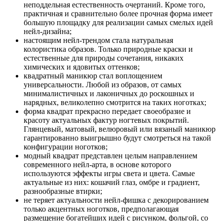
неподдельная естественность очертаний. Кроме того,
практичная и сравнительно более прочная форма имеет
большую площадку для реализации самых смелых идей
нейл-дизайна;
настоящим нейл-трендом стала натуральная
колористика образов. Только природные краски и
естественные для природы сочетания, никаких
химических и ядовитых оттенков;
квадратный маникюр стал воплощением
универсальности. Любой из образов, от самых
минималистичных и лаконичных до роскошных и
нарядных, великолепно смотрится на таких ноготках;
форма квадрат прекрасно передает своеобразие и
красоту актуальных фактур ногтевых покрытий.
Глянцевый, матовый, велюровый или вязаный маникюр
гарантированно выигрышно будут смотреться на такой
конфигурации ноготков;
модный квадрат представлен целым направлением
современного нейл-арта, в основе которого
используются эффекты игры света и цвета. Самые
актуальные из них: кошачий глаз, омбре и градиент,
разнообразные втирки;
не теряет актуальности нейл-фишка с декорированием
только акцентных ноготков, предполагающая
размещение богатейших идей с рисунком, фольгой, со