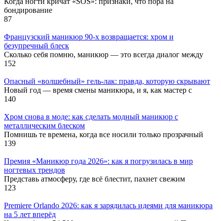
Когда ногти кричат «SOS»: признаки, что пора на
бондирование
87
Французский маникюр 90-х возвращается: хром и
безупречный блеск
Сколько себя помню, маникюр — это всегда диалог между
152
Опасный «волшебный» гель-лак: правда, которую скрывают
Новый год — время смены маникюра, и я, как мастер с
140
Хром снова в моде: как сделать модный маникюр с
металлическим блеском
Помнишь те времена, когда все носили только прозрачный
139
Премия «Маникюр года 2026»: как я погрузилась в мир
ногтевых трендов
Представь атмосферу, где всё блестит, пахнет свежим
123
Premiere Orlando 2026: как я зарядилась идеями для маникюра
на 5 лет вперёд