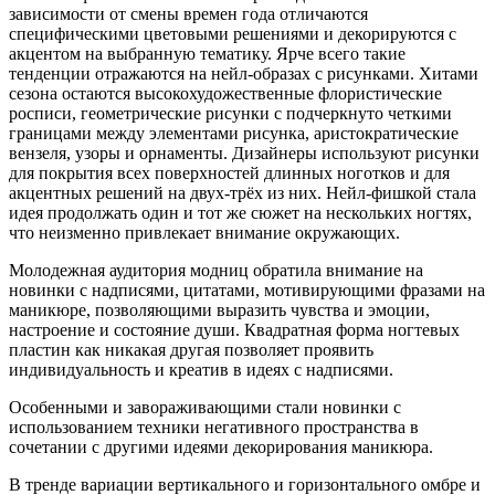
зависимости от смены времен года отличаются
специфическими цветовыми решениями и декорируются с
акцентом на выбранную тематику. Ярче всего такие
тенденции отражаются на нейл-образах с рисунками. Хитами
сезона остаются высокохудожественные флористические
росписи, геометрические рисунки с подчеркнуто четкими
границами между элементами рисунка, аристократические
вензеля, узоры и орнаменты. Дизайнеры используют рисунки
для покрытия всех поверхностей длинных ноготков и для
акцентных решений на двух-трёх из них. Нейл-фишкой стала
идея продолжать один и тот же сюжет на нескольких ногтях,
что неизменно привлекает внимание окружающих.
Молодежная аудитория модниц обратила внимание на
новинки с надписями, цитатами, мотивирующими фразами на
маникюре, позволяющими выразить чувства и эмоции,
настроение и состояние души. Квадратная форма ногтевых
пластин как никакая другая позволяет проявить
индивидуальность и креатив в идеях с надписями.
Особенными и завораживающими стали новинки с
использованием техники негативного пространства в
сочетании с другими идеями декорирования маникюра.
В тренде вариации вертикального и горизонтального омбре и