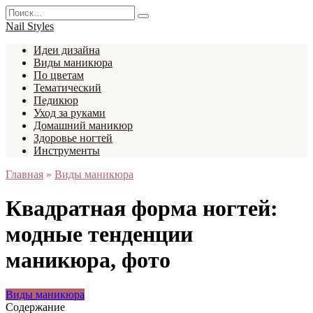
Перейти
Search
к
for:
Nail Styles
содержанию
Идеи дизайна
Виды маникюра
По цветам
Тематический
Педикюр
Уход за руками
Домашний маникюр
Здоровье ногтей
Инструменты
Главная
»
Виды маникюра
Квадратная форма ногтей:
модные тенденции
маникюра, фото
Виды маникюра
Содержание