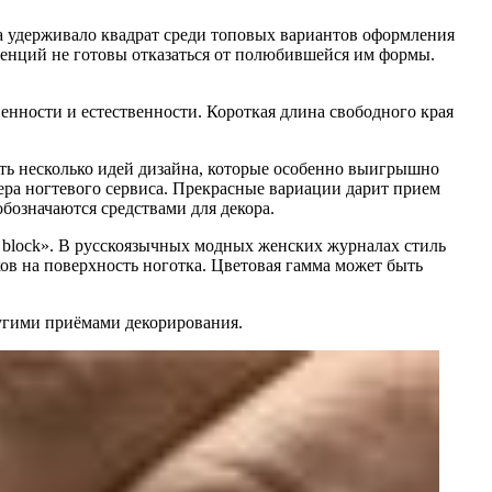
а удерживало квадрат среди топовых вариантов оформления
денций не готовы отказаться от полюбившейся им формы.
енности и естественности. Короткая длина свободного края
ть несколько идей дизайна, которые особенно выигрышно
ера ногтевого сервиса. Прекрасные вариации дарит прием
обозначаются средствами для декора.
or block». В русскоязычных модных женских журналах стиль
ов на поверхность ноготка. Цветовая гамма может быть
ругими приёмами декорирования.