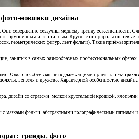
 фото-новинки дизайна
. Они совершенно созвучны модному тренду естественности. С
ютно гармоничным и эстетичным. Круглые от природы ногтевые 
сок, геометрических фигур, лент фольги). Такие приёмы зрител
н, занятых в самых разнообразных профессиональных сферах, л
ящно. Овал способен смягчить даже хищный принт или экстраваг
сюжеты, вензеля и кружево. Характерной особенностью дизайна 
а, дизайн со стразами, мелкой хрустальной крошкой, хлопьям
 с мазками фольги, абстрактными голографическими пятнами и 
драт: тренды, фото