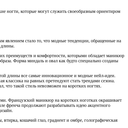
кие ногти, которые могут служить своеобразным ориентиром
ым явлением стало то, что модные тенденции, обращенные на
й длины.
ких преимуществ и комфортности, которыми обладает маникюр
браза. Форма миндаль и овал как будто специально созданы
этой длины все самые инновационное и модные нейл-идеи.
я классика на равных претендуют стать трендами сезона.
ал, что такой стиль невозможен на коротких ногтях.
ами. Французский маникюр на коротких ноготках окрашивает
иле френча продолжают разрабатывать идею акцентного
дизайн.
, втирка, кошачий глаз, градиент и омбре, голографическая