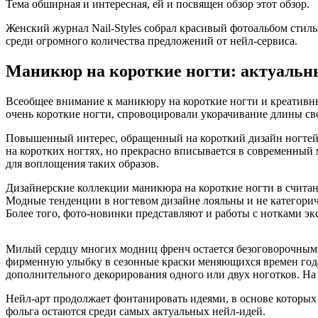
Тема обширная и интересная, ей и посвящен обзор этот обзор.
Женский журнал Nail-Styles собрал красивый фотоальбом стил
среди огромного количества предложений от нейл-сервиса.
Маникюр на короткие ногти: актуальн
Всеобщее внимание к маникюру на короткие ногти и креативны
очень короткие ногти, спровоцировали укорачивание длины св
Повышенный интерес, обращенный на короткий дизайн ногтей,
на коротких ногтях, но прекрасно вписывается в современный 
для воплощения таких образов.
Дизайнерские коллекции маникюра на короткие ногти в счита
Модные тенденции в ногтевом дизайне лояльны и не категорич
Более того, фото-новинки представляют и работы с нотками экс
Милый сердцу многих модниц френч остается безоговорочным
фирменную улыбку в сезонные краски меняющихся времен года,
дополнительного декорирования одного или двух ноготков. Н
Нейл-арт продолжает фонтанировать идеями, в основе которых 
фольга остаются среди самых актуальных нейл-идей.