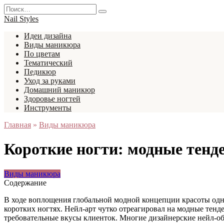
Перейти
Search
к
for:
Nail Styles
содержанию
Идеи дизайна
Виды маникюра
По цветам
Тематический
Педикюр
Уход за руками
Домашний маникюр
Здоровье ногтей
Инструменты
Главная
»
Виды маникюра
Короткие ногти: модные тенд
Виды маникюра
Содержание
В ходе воплощения глобальной модной концепции красоты одни
коротких ногтях. Нейл-арт чутко отреагировал на модные тен
требовательные вкусы клиенток. Многие дизайнерские нейл-обр