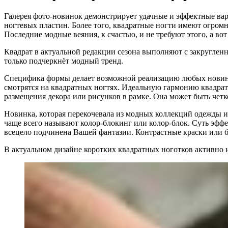
Галерея фото-новинок демонстрирует удачные и эффектные вар
ногтевых пластин. Более того, квадратные ногти имеют огром
Последние модные веяния, к счастью, и не требуют этого, а в
Квадрат в актуальной редакции сезона выполняют с закругленн
только подчеркнёт модный тренд.
Специфика формы делает возможной реализацию любых новинок
смотрятся на квадратных ногтях. Идеальную гармонию квадрат
размещения декора или рисунков в рамке. Она может быть четк
Новинка, которая перекочевала из модных коллекций одежды и с
чаще всего называют колор-блокинг или колор-блок. Суть эфф
всецело подчинена Вашей фантазии. Контрастные краски или 
В актуальном дизайне коротких квадратных ноготков активно 