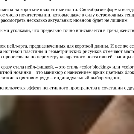
ианты на короткие квадратные ногти. Своеобразие формы всегд
ное число почитательниц, которые даже в силу остромодных тен
от рассмотреть несколько актуальных нюансов будет не лишним.
ыми уголками, что предельно точно вписывается в тренд женств
 нейл-арта, предназначенных для короткой длины. И все же ес
а ногтевой пластины и геометрических рисунков отмечают маст
о прорисована по периметру квадратного ногтя или её границы 
разу стала нейл-фишкой, – это стиль «color blocking» или «col
ектной новинки – это маникюр с нанесением ярких цветных блок
близкие в цветовом ряду – индивидуальный выбор модниц.
используется эффект негативного пространства в сочетании с д