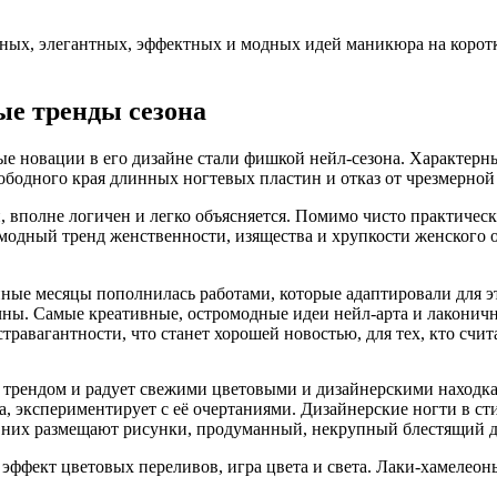
ьных, элегантных, эффектных и модных идей маникюра на корот
ые тренды сезона
е новации в его дизайне стали фишкой нейл-сезона. Характерн
ободного края длинных ногтевых пластин и отказ от чрезмерно
 вполне логичен и легко объясняется. Помимо чисто практичес
модный тренд женственности, изящества и хрупкости женского о
нные месяцы пополнилась работами, которые адаптировали для 
ны. Самые креативные, остромодные идеи нейл-арта и лаконична
травагантности, что станет хорошей новостью, для тех, кто счит
 трендом и радует свежими цветовыми и дизайнерскими находк
 экспериментирует с её очертаниями. Дизайнерские ногти в ст
а них размещают рисунки, продуманный, некрупный блестящий 
эффект цветовых переливов, игра цвета и света. Лаки-хамелеоны